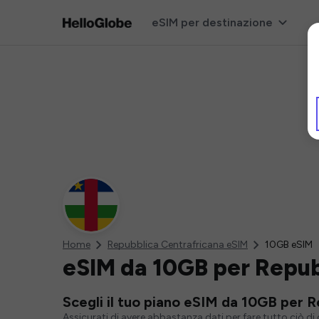
eSIM per destinazione
Home
Repubblica Centrafricana eSIM
10GB eSIM
eSIM da 10GB per Repub
Scegli il tuo piano eSIM da 10GB per 
Assicurati di avere abbastanza dati per fare tutto ciò d