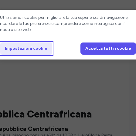
Impostazioni cookie
Utilizziamo i cookie per migliorare la tua esperienza di navigazione,
ricordare le tue preferenze e comprendere come interagisci con il
nostro sito web.
Impostazioni cookie
Accetta tutti i cookie
blica Centrafricana
Repubblica Centrafricana
i cui hai bisogno con una eSIM da 10GB di HelloGlobe. Resta