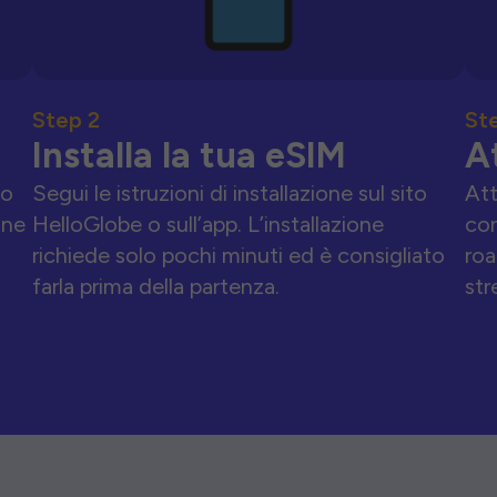
Step 2
St
Installa la tua eSIM
A
to
Segui le istruzioni di installazione sul sito
Att
one
HelloGlobe o sull’app. L’installazione
con
richiede solo pochi minuti ed è consigliato
roa
farla prima della partenza.
str