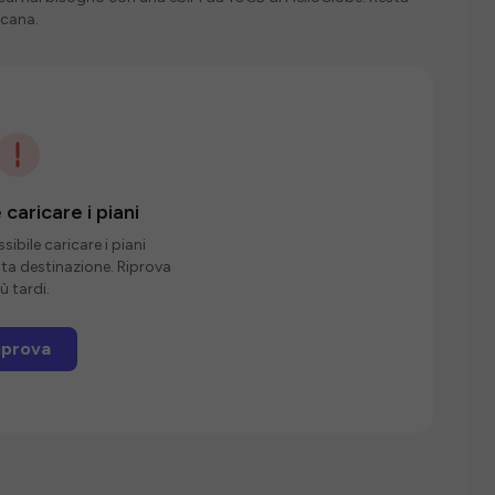
icana.
 caricare i piani
ibile caricare i piani
sta destinazione. Riprova
ù tardi.
iprova