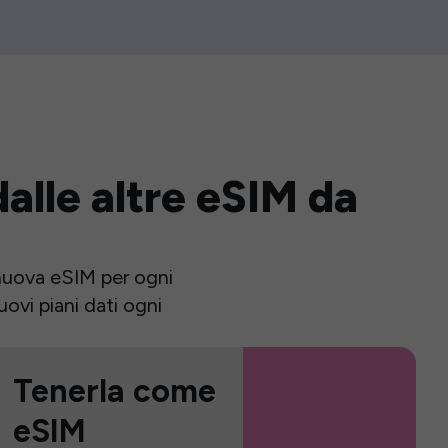
alle altre eSIM da
a nuova eSIM per ogni
ovi piani dati ogni
Tenerla come
eSIM