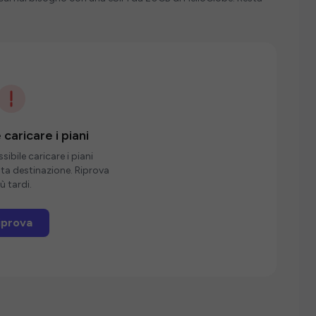
 caricare i piani
ibile caricare i piani
sta destinazione. Riprova
ù tardi.
iprova