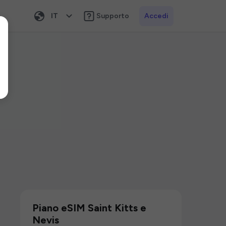
IT
Supporto
Accedi
Piano eSIM Saint Kitts e
Nevis