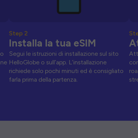
Step 2
St
Installa la tua eSIM
A
to
Segui le istruzioni di installazione sul sito
Att
one
HelloGlobe o sull’app. L’installazione
con
richiede solo pochi minuti ed è consigliato
roa
farla prima della partenza.
str