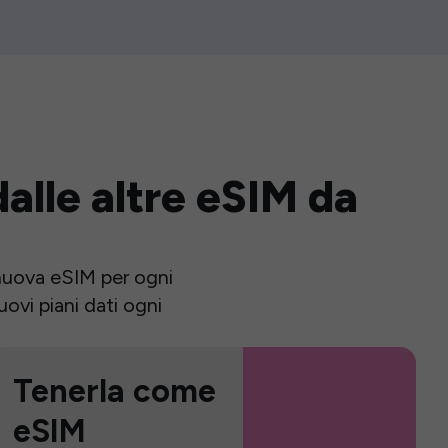
alle altre eSIM da
a nuova eSIM per ogni
ovi piani dati ogni
Tenerla come
eSIM