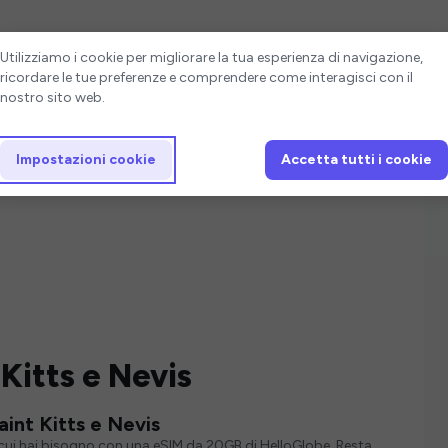
Impostazioni cookie
Utilizziamo i cookie per migliorare la tua esperienza di navigazione,
ricordare le tue preferenze e comprendere come interagisci con il
nostro sito web.
Impostazioni cookie
Accetta tutti i cookie
Kitts e Nevis
aint Kitts e Nevis
i cui hai bisogno con una eSIM da 20GB di HelloGlobe. Resta