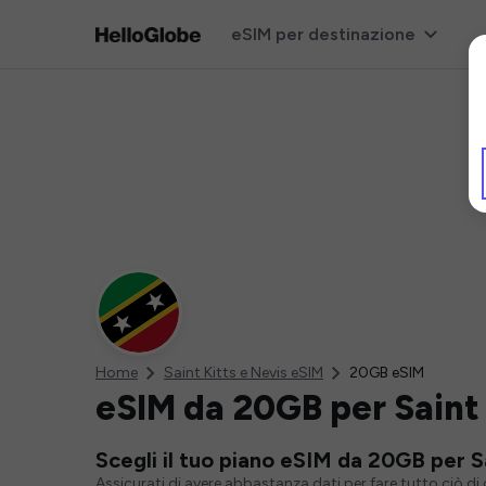
eSIM per destinazione
Home
Saint Kitts e Nevis eSIM
20GB eSIM
eSIM da 20GB per Saint 
Scegli il tuo piano eSIM da 20GB per S
Assicurati di avere abbastanza dati per fare tutto ciò d