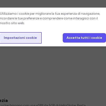
Impostazioni cookie
Utilizziamo i cookie per migliorare la tua esperienza di navigazione,
ricordare le tue preferenze e comprendere come interagisci con il
nostro sito web.
Impostazioni cookie
Accetta tutti i cookie
ezia
i cui hai bisogno con una eSIM da 5GB di HelloGlobe. Resta