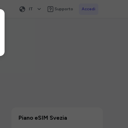
IT
Supporto
Accedi
Piano eSIM Svezia