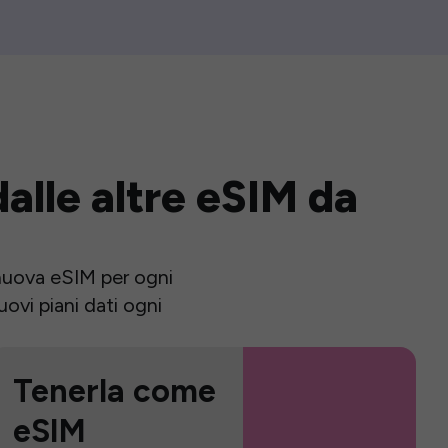
alle altre eSIM da
a nuova eSIM per ogni
ovi piani dati ogni
Tenerla come
eSIM