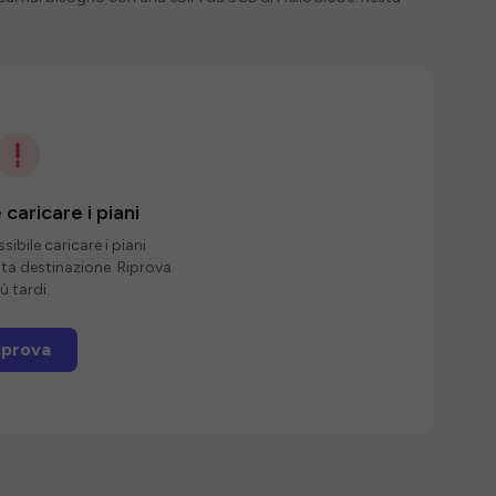
 caricare i piani
ibile caricare i piani
sta destinazione. Riprova
ù tardi.
iprova