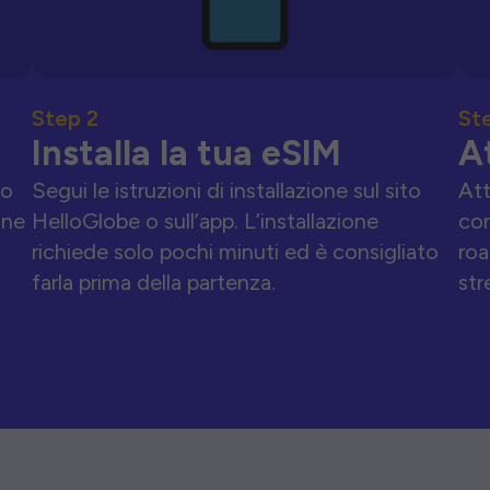
Step 2
St
Installa la tua eSIM
A
to
Segui le istruzioni di installazione sul sito
Att
one
HelloGlobe o sull’app. L’installazione
con
richiede solo pochi minuti ed è consigliato
roa
farla prima della partenza.
str