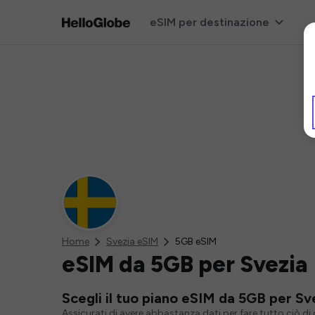
eSIM per destinazione
Home
Svezia eSIM
5GB eSIM
eSIM da 5GB per Svezia
Scegli il tuo piano eSIM da 5GB per Sv
Assicurati di avere abbastanza dati per fare tutto ciò d