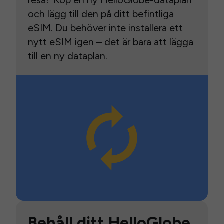
resa? Köp en ny HelloGlobe-dataplan
och lägg till den på ditt befintliga
eSIM. Du behöver inte installera ett
nytt eSIM igen – det är bara att lägga
till en ny dataplan.
Behåll ditt HelloGlobe