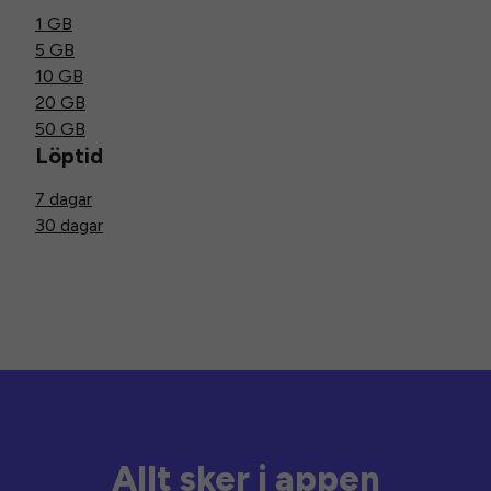
1 GB
5 GB
10 GB
20 GB
50 GB
Löptid
7 dagar
30 dagar
Allt sker i appen