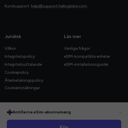
Kundsupport:
help@support.helloglobe.com
Juridisk
Läs mer
Villkor
Vanliga frågor
Integritetspolicy
eSIM-kompatibla enheter
Integritetsuttalande
eSIM-installationsguider
Cookiepolicy
Återbetalningspolicy
Cookieinställningar
Antillerna eSim-abonnemang
•
© 2026 HelloGlobe Inc. Alla rättigheter förbehållna.
Köp