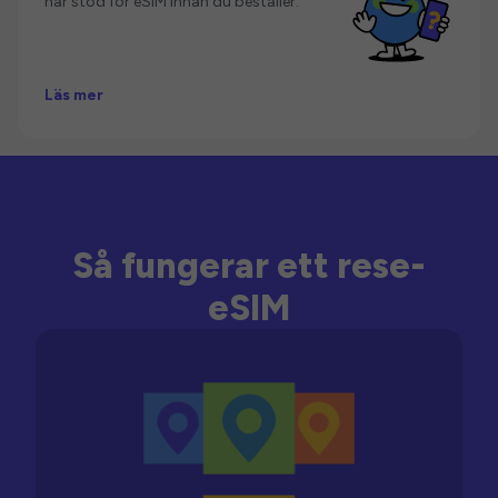
har stöd för eSIM innan du beställer.
Läs mer
Så fungerar ett rese-
eSIM