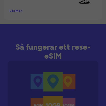
Läs mer
Så fungerar ett rese-
eSIM