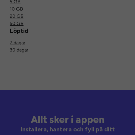
5 GB
10 GB
20 GB
50 GB
Löptid
7 dagar
30 dagar
Allt sker i appen
Installera, hantera och fyll på ditt