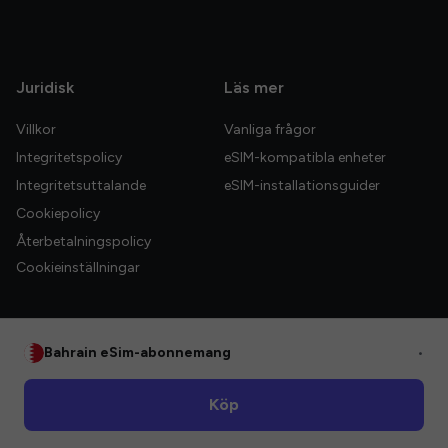
Juridisk
Läs mer
Villkor
Vanliga frågor
Integritetspolicy
eSIM-kompatibla enheter
Integritetsuttalande
eSIM-installationsguider
Cookiepolicy
Återbetalningspolicy
Cookieinställningar
Bahrain eSim-abonnemang
•
© 2026 HelloGlobe Inc. Alla rättigheter förbehållna.
Köp