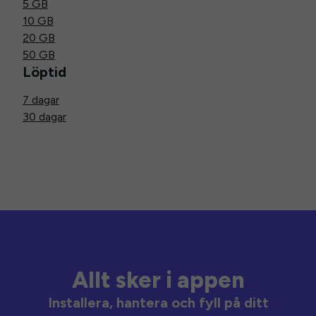
5 GB
10 GB
20 GB
50 GB
Löptid
7 dagar
30 dagar
Allt sker i appen
Installera, hantera och fyll på ditt