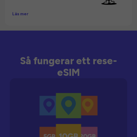
Läs mer
Så fungerar ett rese-
eSIM