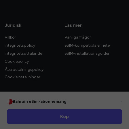
Juridisk
Läs mer
Villkor
Vanliga frågor
Integritetspolicy
eSIM-kompatibla enheter
Integritetsuttalande
eSIM-installationsguider
Cookiepolicy
Återbetalningspolicy
Cookieinställningar
Bahrain eSim-abonnemang
•
© 2026 HelloGlobe Inc. Alla rättigheter förbehållna.
Köp