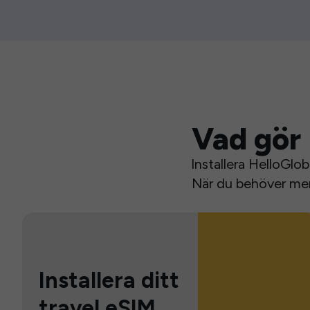
Vad gör 
Installera HelloGlo
När du behöver mer 
Installera ditt
travel eSIM