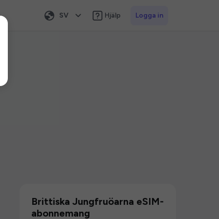
SV
Hjälp
Logga in
Brittiska Jungfruöarna eSIM-
abonnemang