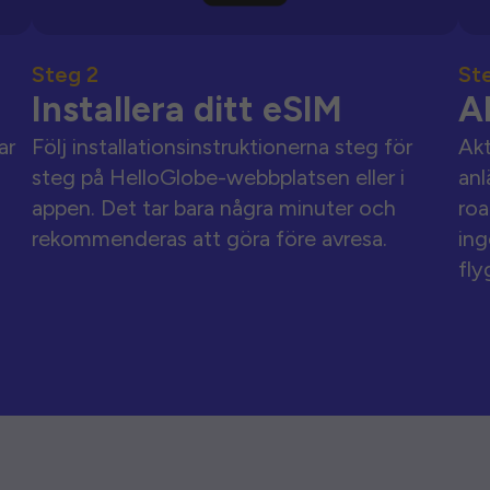
Steg 2
St
Installera ditt eSIM
A
ar
Följ installationsinstruktionerna steg för
Akt
steg på HelloGlobe-webbplatsen eller i
anl
appen. Det tar bara några minuter och
roa
rekommenderas att göra före avresa.
ing
fly