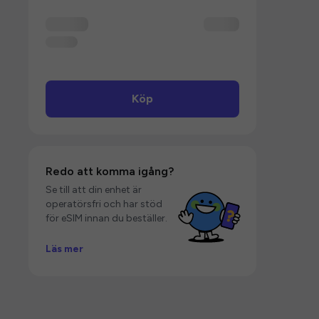
Köp
Redo att komma igång?
Se till att din enhet är
operatörsfri och har stöd
för eSIM innan du beställer.
Läs mer