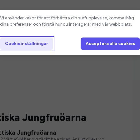
Cookieinställningar
Vi använder kakor för att förbättra din surfupplevelse, komma ihåg
dina preferenser och förstå hur du interagerar med vår webbplats.
Cookieinställningar
Acceptera alla cookies
tiska Jungfruöarna
ttiska Jungfruöarna
? Vårt eSIM har dig täckt hela tiden. Anslut direkt vid