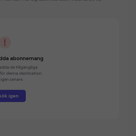
ladda abonnemang
ladda de tillgängliga
r denna destination.
igen senare.
sök igen