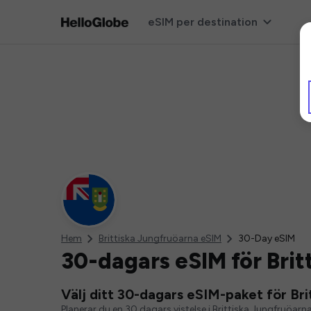
eSIM per destination
Hem
Brittiska Jungfruöarna eSIM
30-Day eSIM
30-dagars eSIM för Brit
Välj ditt 30-dagars eSIM-paket för Bri
Planerar du en 30 dagars vistelse i Brittiska Jungfruöarna