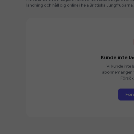
landning och håll dig online i hela Brittiska Jungfruöarna.
Kunde inte 
Vi kunde inte 
abonnemangen fö
Försök 
För