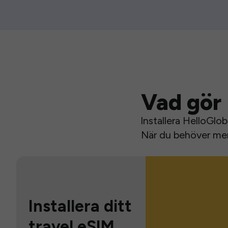
Vad gör 
Installera HelloGlo
När du behöver mer 
Installera ditt
travel eSIM