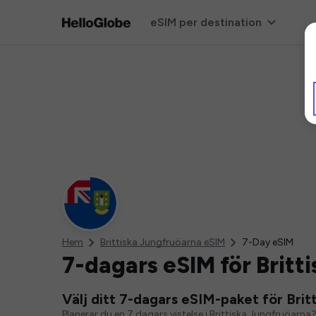
eSIM per destination
Hem
Brittiska Jungfruöarna eSIM
7-Day eSIM
7-dagars eSIM för Britt
Välj ditt 7-dagars eSIM-paket för Brit
Planerar du en 7 dagars vistelse i Brittiska Jungfruöarna?