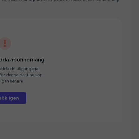
ladda abonnemang
ladda de tillgängliga
r denna destination.
igen senare.
sök igen