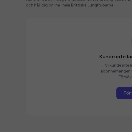
och håll dig online i hela Brittiska Jungfruöarna.
Kunde inte 
Vi kunde inte 
abonnemangen fö
Försök 
För