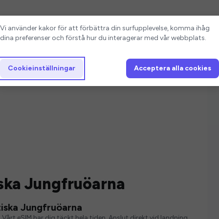
Cookieinställningar
Vi använder kakor för att förbättra din surfupplevelse, komma ihåg
dina preferenser och förstå hur du interagerar med vår webbplats.
Cookieinställningar
Acceptera alla cookies
iska Jungfruöarna
tiska Jungfruöarna
 Vårt eSIM har dig täckt hela tiden. Anslut direkt vid landning