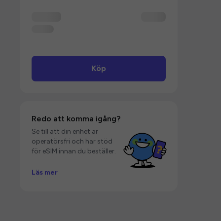
Köp
Redo att komma igång?
Se till att din enhet är
operatörsfri och har stöd
för eSIM innan du beställer.
Läs mer