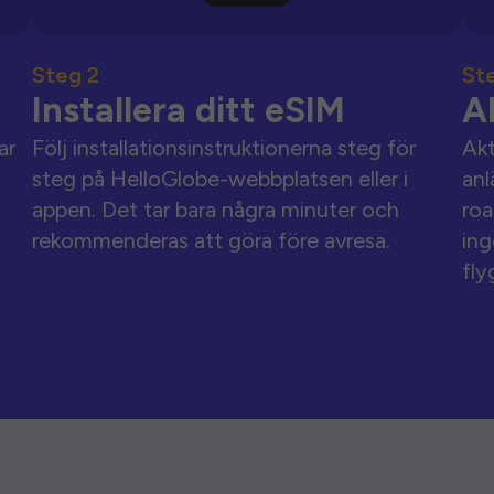
Steg 2
St
Installera ditt eSIM
A
ar
Följ installationsinstruktionerna steg för
Akt
steg på HelloGlobe-webbplatsen eller i
anl
appen. Det tar bara några minuter och
roa
rekommenderas att göra före avresa.
ing
fly