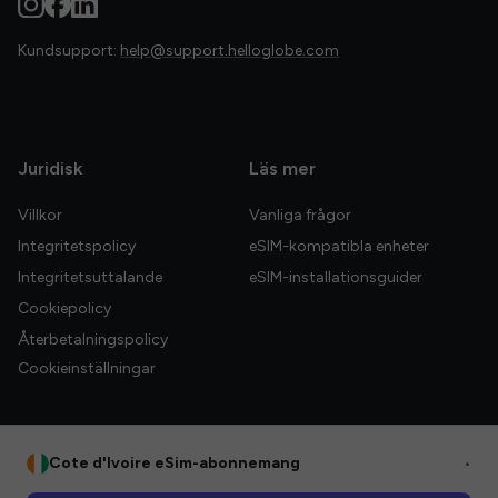
Kundsupport:
help@support.helloglobe.com
Juridisk
Läs mer
Villkor
Vanliga frågor
Integritetspolicy
eSIM-kompatibla enheter
Integritetsuttalande
eSIM-installationsguider
Cookiepolicy
Återbetalningspolicy
Cookieinställningar
Cote d'Ivoire eSim-abonnemang
•
© 2026 HelloGlobe Inc. Alla rättigheter förbehållna.