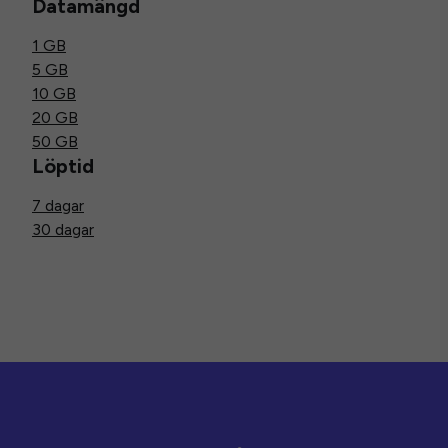
Datamängd
1 GB
5 GB
10 GB
20 GB
50 GB
Löptid
7 dagar
30 dagar