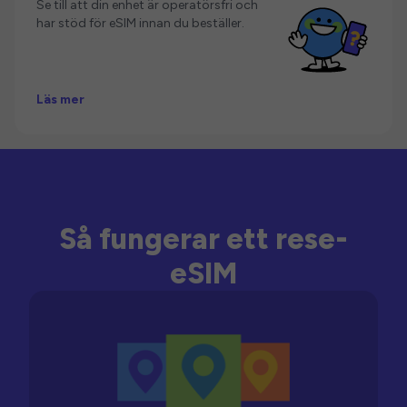
Se till att din enhet är operatörsfri och
har stöd för eSIM innan du beställer.
Läs mer
Så fungerar ett rese-
eSIM