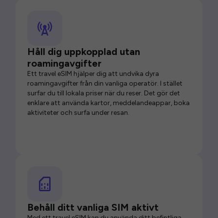
Håll dig uppkopplad utan
roamingavgifter
Ett travel eSIM hjälper dig att undvika dyra
roamingavgifter från din vanliga operatör. I stället
surfar du till lokala priser när du reser. Det gör det
enklare att använda kartor, meddelandeappar, boka
aktiviteter och surfa under resan.
Behåll ditt vanliga SIM aktivt
Med ett travel eSIM kan du använda ditt befintliga