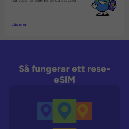
har stöd för eSIM innan du beställer.
Läs mer
Så fungerar ett rese-
eSIM