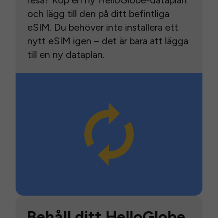
resa? Köp en ny HelloGlobe-dataplan
och lägg till den på ditt befintliga
eSIM. Du behöver inte installera ett
nytt eSIM igen – det är bara att lägga
till en ny dataplan.
Behåll ditt HelloGlobe