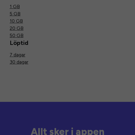
1 GB
5 GB
10 GB
20 GB
50 GB
Löptid
7 dagar
30 dagar
Allt sker i appen