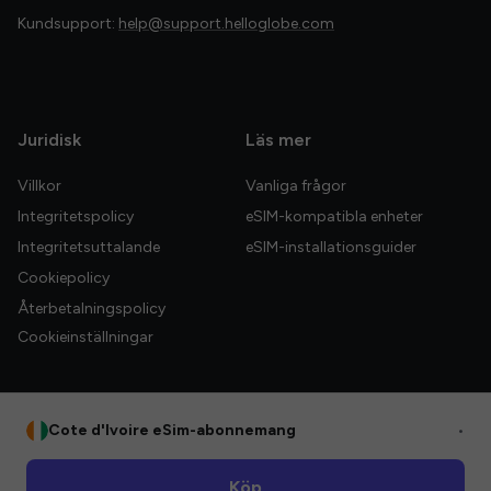
Kundsupport:
help@support.helloglobe.com
Juridisk
Läs mer
Villkor
Vanliga frågor
Integritetspolicy
eSIM-kompatibla enheter
Integritetsuttalande
eSIM-installationsguider
Cookiepolicy
Återbetalningspolicy
Cookieinställningar
Cote d'Ivoire eSim-abonnemang
•
© 2026 HelloGlobe Inc. Alla rättigheter förbehållna.
Köp