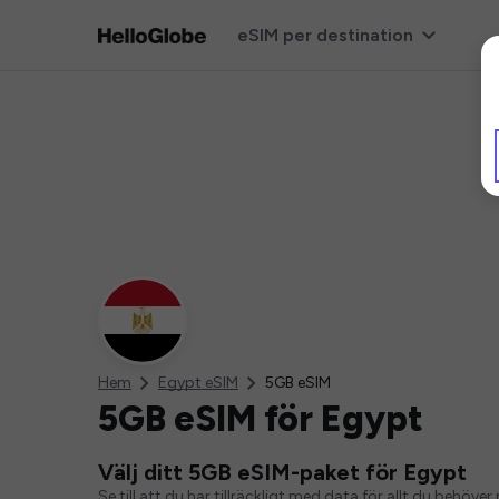
eSIM per destination
Hem
Egypt eSIM
5GB eSIM
5GB eSIM för Egypt
Välj ditt 5GB eSIM-paket för Egypt
Se till att du har tillräckligt med data för allt du behö