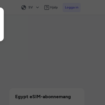
SV
Hjälp
Logga in
Egypt eSIM-abonnemang