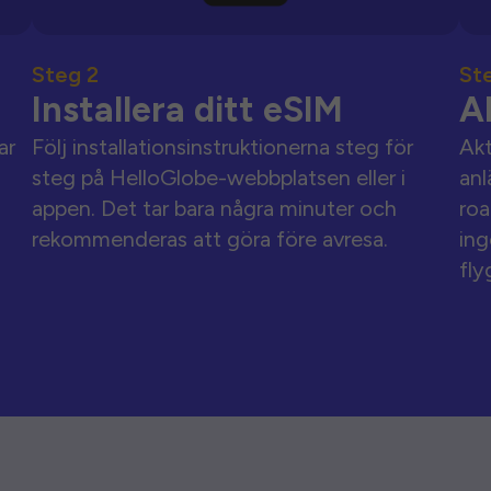
Steg 2
St
Installera ditt eSIM
A
ar
Följ installationsinstruktionerna steg för
Akt
steg på HelloGlobe-webbplatsen eller i
anl
appen. Det tar bara några minuter och
roa
rekommenderas att göra före avresa.
ing
fly