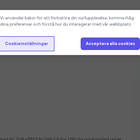
Cookieinställningar
Vi använder kakor för att förbättra din surfupplevelse, komma ihåg
dina preferenser och förstå hur du interagerar med vår webbplats.
Cookieinställningar
Acceptera alla cookies
ver med ett 5GB eSIM från HelloGlobe. Håll dig uppkopplad under