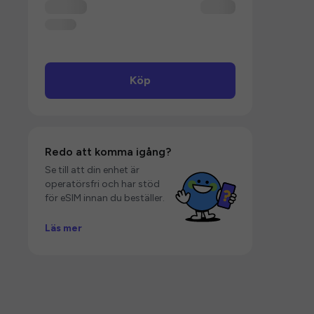
Köp
Redo att komma igång?
Se till att din enhet är
operatörsfri och har stöd
för eSIM innan du beställer.
Läs mer