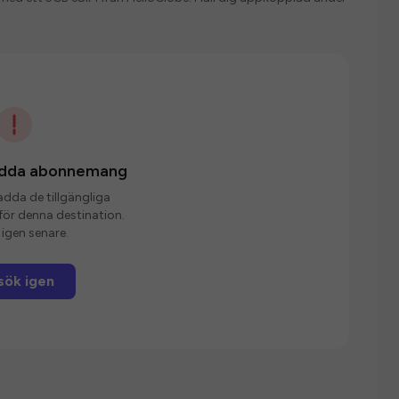
ladda abonnemang
ladda de tillgängliga
r denna destination.
igen senare.
sök igen