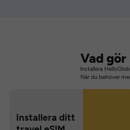
Vad gör 
Installera HelloGlo
När du behöver mer 
Installera ditt
travel eSIM