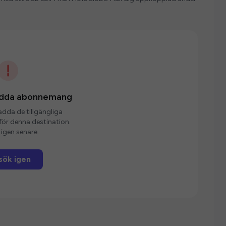
ladda abonnemang
ladda de tillgängliga
r denna destination.
igen senare.
sök igen