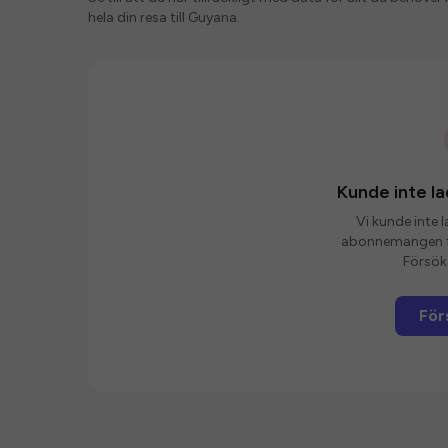
hela din resa till Guyana.
Kunde inte 
Vi kunde inte 
abonnemangen fö
Försök 
För