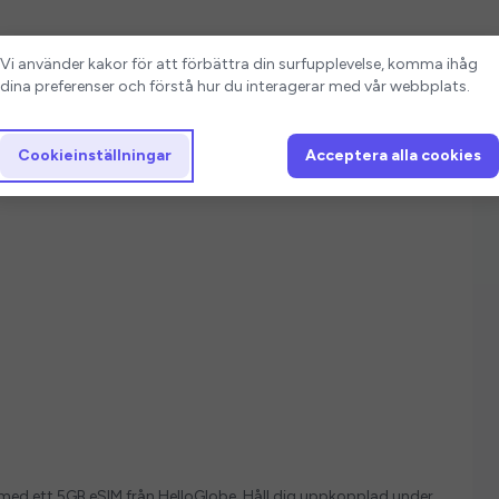
Cookieinställningar
Vi använder kakor för att förbättra din surfupplevelse, komma ihåg
dina preferenser och förstå hur du interagerar med vår webbplats.
Cookieinställningar
Acceptera alla cookies
ver med ett 5GB eSIM från HelloGlobe. Håll dig uppkopplad under