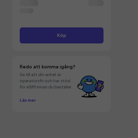
Köp
Redo att komma igång?
Se till att din enhet är
operatörsfri och har stöd
för eSIM innan du beställer.
Läs mer