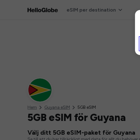
eSIM per destination
Hem
Guyana eSIM
5GB eSIM
5GB eSIM för Guyana
Välj ditt 5GB eSIM-paket för Guyana
Se till att du har tillräckligt med data för allt du behö