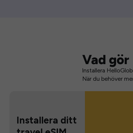
Vad gör 
Installera HelloGlo
När du behöver mer 
Installera ditt
travel eSIM