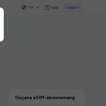
SV
Hjälp
Logga in
Guyana eSIM-abonnemang