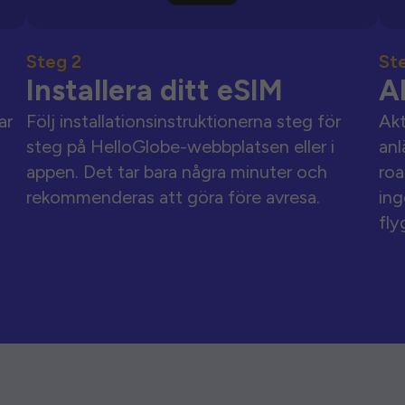
Steg 2
St
Installera ditt eSIM
A
ar
Följ installationsinstruktionerna steg för
Akt
steg på HelloGlobe-webbplatsen eller i
anl
appen. Det tar bara några minuter och
roa
rekommenderas att göra före avresa.
ing
fly