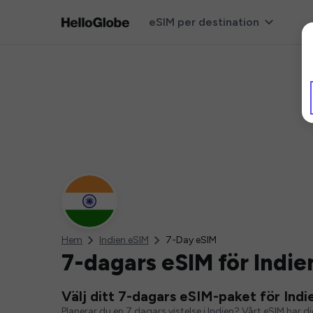
eSIM per destination
Hem
Indien eSIM
7-Day eSIM
7-dagars eSIM för Indie
Välj ditt 7-dagars eSIM-paket för Indi
Planerar du en 7 dagars vistelse i Indien? Vårt eSIM har di