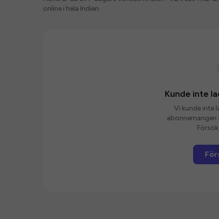
online i hela Indien.
Kunde inte 
Vi kunde inte 
abonnemangen fö
Försök 
För