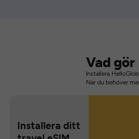
Vad gör 
Installera HelloGlo
När du behöver mer 
Installera ditt
travel eSIM