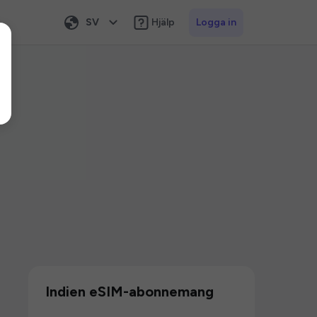
SV
Hjälp
Logga in
Indien eSIM-abonnemang