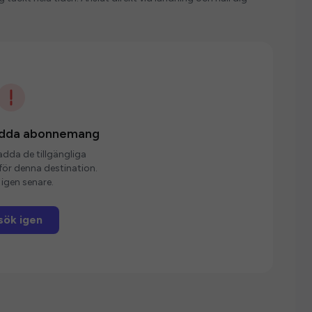
ladda abonnemang
ladda de tillgängliga
r denna destination.
igen senare.
sök igen