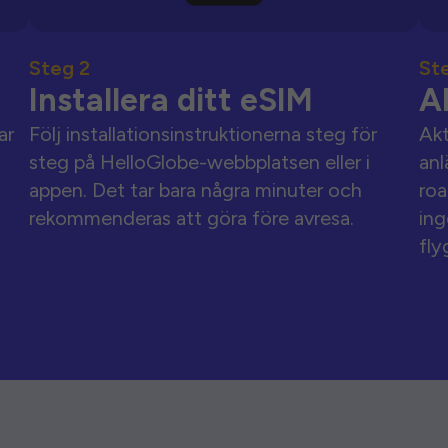
Steg 2
St
Installera ditt eSIM
A
ar
Följ installationsinstruktionerna steg för
Akt
steg på HelloGlobe-webbplatsen eller i
anl
appen. Det tar bara några minuter och
roa
rekommenderas att göra före avresa.
ing
fly