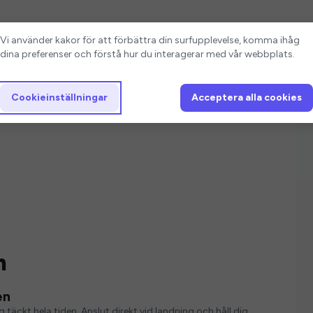
Cookieinställningar
Vi använder kakor för att förbättra din surfupplevelse, komma ihåg
dina preferenser och förstå hur du interagerar med vår webbplats.
Cookieinställningar
Acceptera alla cookies
n
en
g täckt hela tiden. Anslut direkt vid landning och håll dig