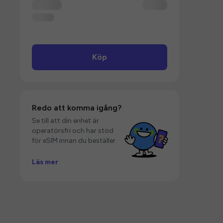
Köp
Redo att komma igång?
Se till att din enhet är
operatörsfri och har stöd
för eSIM innan du beställer.
Läs mer