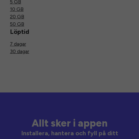
5 GB
10 GB
20 GB
50 GB
Löptid
7 dagar
30 dagar
Allt sker i appen
Installera, hantera och fyll på ditt