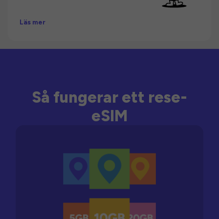
Läs mer
Så fungerar ett rese-
eSIM