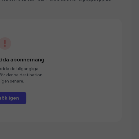
ladda abonnemang
ladda de tillgängliga
r denna destination.
igen senare.
sök igen