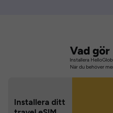
Vad gör 
Installera HelloGlo
När du behöver mer 
Installera ditt
travel eSIM