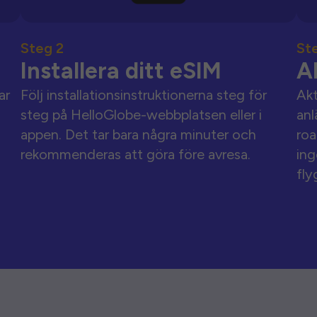
Steg 2
St
Installera ditt eSIM
A
ar
Följ installationsinstruktionerna steg för
Akt
steg på HelloGlobe-webbplatsen eller i
anl
appen. Det tar bara några minuter och
roa
rekommenderas att göra före avresa.
ing
fly