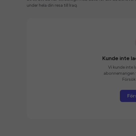
under hela din resa till Iraq.
Kunde inte 
Vi kunde inte 
abonnemangen fö
Försök 
För