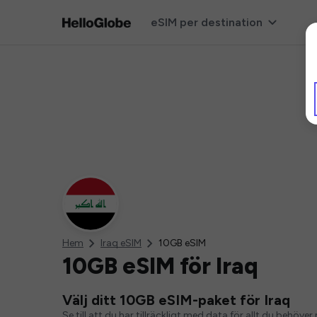
eSIM per destination
Hem
Iraq eSIM
10GB eSIM
10GB eSIM för Iraq
Välj ditt 10GB eSIM-paket för Iraq
Se till att du har tillräckligt med data för allt du behö