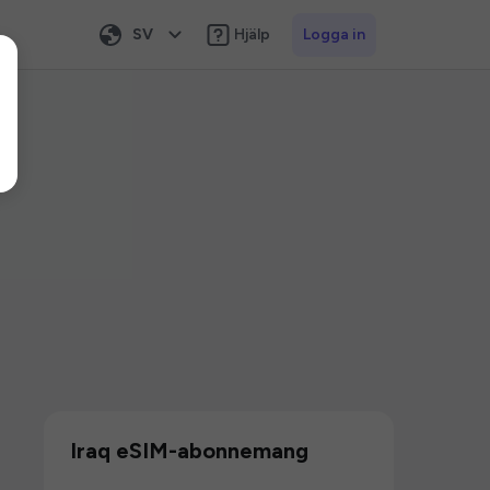
SV
Hjälp
Logga in
Iraq eSIM-abonnemang