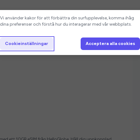
Cookieinställningar
Vi använder kakor för att förbättra din surfupplevelse, komma ihåg
dina preferenser och förstå hur du interagerar med vår webbplats.
Cookieinställningar
Acceptera alla cookies
ver med ett 10GB eSIM från HelloGlobe. Håll dig uppkopplad