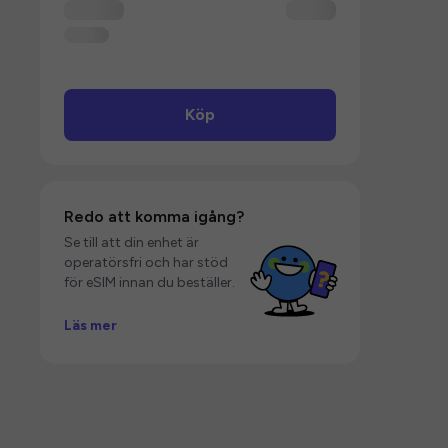
Köp
Redo att komma igång?
Se till att din enhet är
operatörsfri och har stöd
för eSIM innan du beställer.
Läs mer