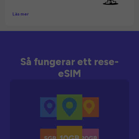
Läs mer
Så fungerar ett rese-
eSIM