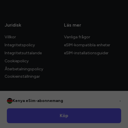
Juridisk
Läs mer
Villkor
Vanliga frågor
Integritetspolicy
eSIM-kompatibla enheter
Integritetsuttalande
eSIM-installationsguider
Cookiepolicy
Återbetalningspolicy
Cookieinställningar
Kenya eSim-abonnemang
•
© 2026 HelloGlobe Inc. Alla rättigheter förbehållna.
Köp