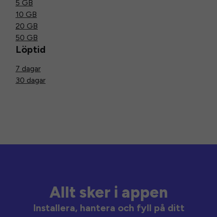
5 GB
10 GB
20 GB
50 GB
Löptid
7 dagar
30 dagar
Allt sker i appen
Installera, hantera och fyll på ditt