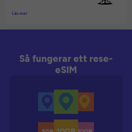
Läs mer
Så fungerar ett rese-
eSIM