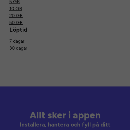
5 GB
10 GB
20 GB
50 GB
Löptid
7 dagar
30 dagar
Allt sker i appen
Installera, hantera och fyll på ditt