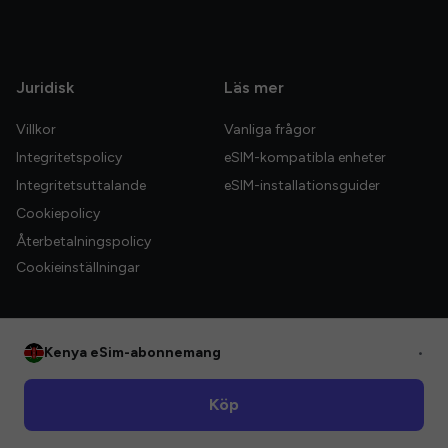
Juridisk
Läs mer
Villkor
Vanliga frågor
Integritetspolicy
eSIM-kompatibla enheter
Integritetsuttalande
eSIM-installationsguider
Cookiepolicy
Återbetalningspolicy
Cookieinställningar
Kenya eSim-abonnemang
•
© 2026 HelloGlobe Inc. Alla rättigheter förbehållna.
Köp