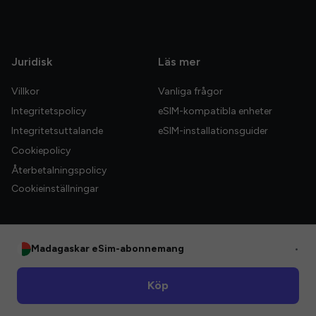
Juridisk
Läs mer
Villkor
Vanliga frågor
Integritetspolicy
eSIM-kompatibla enheter
Integritetsuttalande
eSIM-installationsguider
Cookiepolicy
Återbetalningspolicy
Cookieinställningar
Madagaskar eSim-abonnemang
•
© 2026 HelloGlobe Inc. Alla rättigheter förbehållna.
Köp