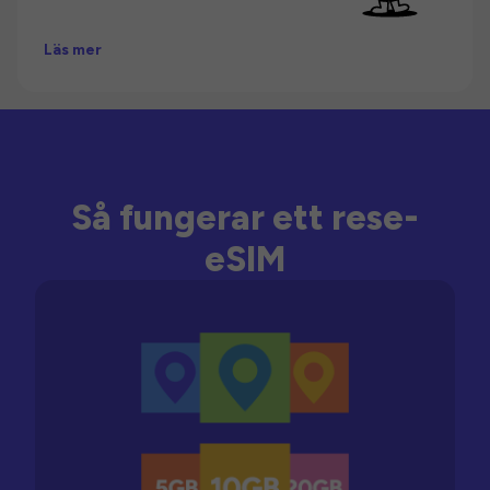
Läs mer
Så fungerar ett rese-
eSIM