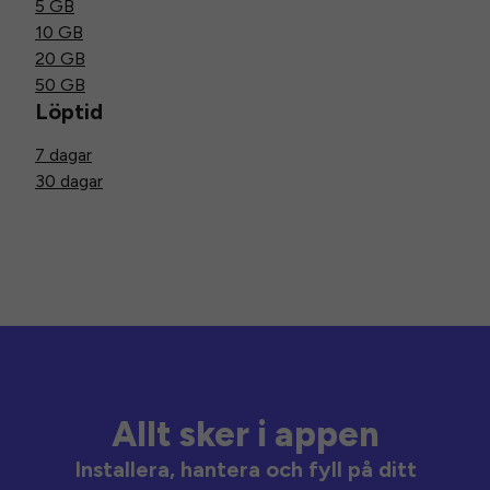
5 GB
10 GB
20 GB
50 GB
Löptid
7 dagar
30 dagar
Allt sker i appen
Installera, hantera och fyll på ditt