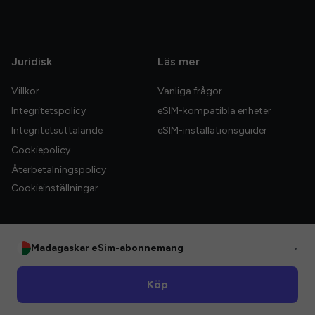
Juridisk
Läs mer
Villkor
Vanliga frågor
Integritetspolicy
eSIM-kompatibla enheter
Integritetsuttalande
eSIM-installationsguider
Cookiepolicy
Återbetalningspolicy
Cookieinställningar
Madagaskar eSim-abonnemang
•
© 2026 HelloGlobe Inc. Alla rättigheter förbehållna.
Köp