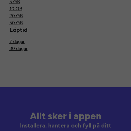
5 GB
10 GB
20 GB
50 GB
Löptid
7 dagar
30 dagar
Allt sker i appen
Installera, hantera och fyll på ditt