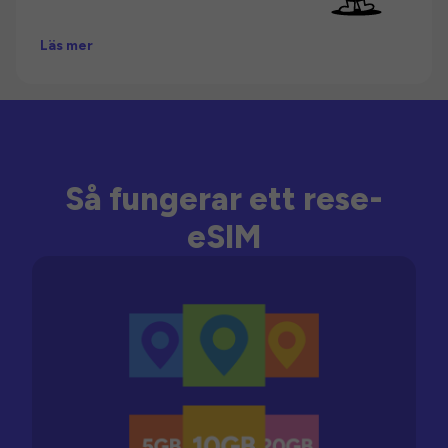
Läs mer
Så fungerar ett rese-
eSIM