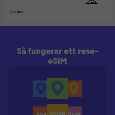
Läs mer
Så fungerar ett rese-
eSIM