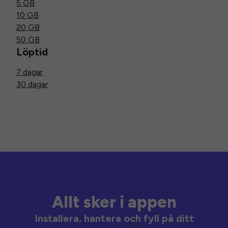
5 GB
10 GB
20 GB
50 GB
Löptid
7 dagar
30 dagar
Allt sker i appen
Installera, hantera och fyll på ditt