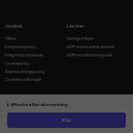
Juridisk
Läs mer
Villkor
Vanliga frågor
Integritetspolicy
eSIM-kompatibla enheter
Integritetsuttalande
eSIM-installationsguider
Cookiepolicy
Återbetalningspolicy
Cookieinställningar
Mexiko eSim-abonnemang
•
© 2026 HelloGlobe Inc. Alla rättigheter förbehållna.
Köp