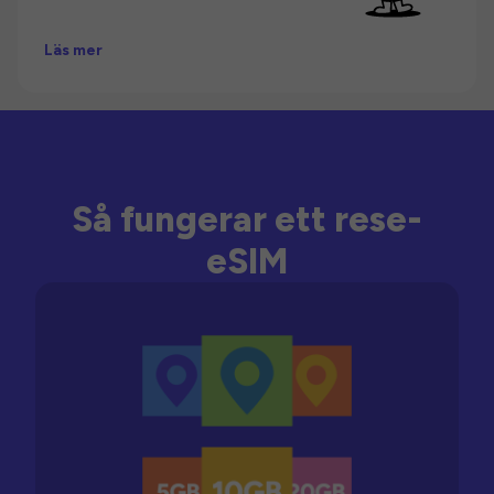
Läs mer
Så fungerar ett rese-
eSIM