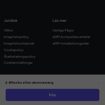
Juridisk
Läs mer
Villkor
Vanliga frågor
Integritetspolicy
eSIM-kompatibla enheter
Integritetsuttalande
eSIM-installationsguider
Cookiepolicy
Återbetalningspolicy
Cookieinställningar
Mexiko eSim-abonnemang
•
© 2026 HelloGlobe Inc. Alla rättigheter förbehållna.
Köp