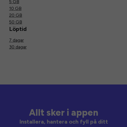
5 GB
10 GB
20 GB
50 GB
Löptid
7 dagar
30 dagar
Allt sker i appen
Installera, hantera och fyll på ditt