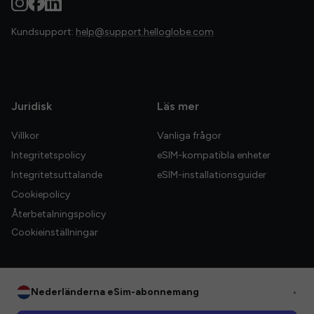
Kundsupport:
help@support.helloglobe.com
Juridisk
Läs mer
Villkor
Vanliga frågor
Integritetspolicy
eSIM-kompatibla enheter
Integritetsuttalande
eSIM-installationsguider
Cookiepolicy
Återbetalningspolicy
Cookieinställningar
Nederländerna eSim-abonnemang
•
© 2026 HelloGlobe Inc. Alla rättigheter förbehållna.