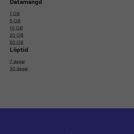
Datamängd
1 GB
5 GB
10 GB
20 GB
50 GB
Löptid
7 dagar
30 dagar