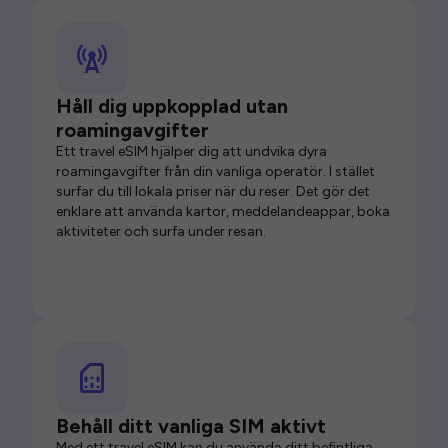
Håll dig uppkopplad utan
roamingavgifter
Ett travel eSIM hjälper dig att undvika dyra
roamingavgifter från din vanliga operatör. I stället
surfar du till lokala priser när du reser. Det gör det
enklare att använda kartor, meddelandeappar, boka
aktiviteter och surfa under resan.
Behåll ditt vanliga SIM aktivt
Med ett travel eSIM kan du använda ditt befintliga