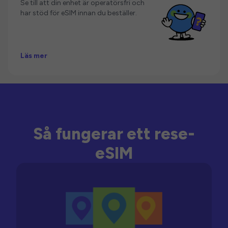
Se till att din enhet är operatörsfri och
har stöd för eSIM innan du beställer.
Läs mer
Så fungerar ett rese-
eSIM