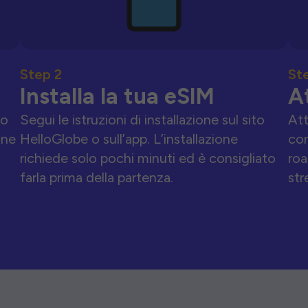
Step 2
St
Installa la tua eSIM
A
to
Segui le istruzioni di installazione sul sito
Att
one
HelloGlobe o sull’app. L’installazione
con
richiede solo pochi minuti ed è consigliato
roa
farla prima della partenza.
str