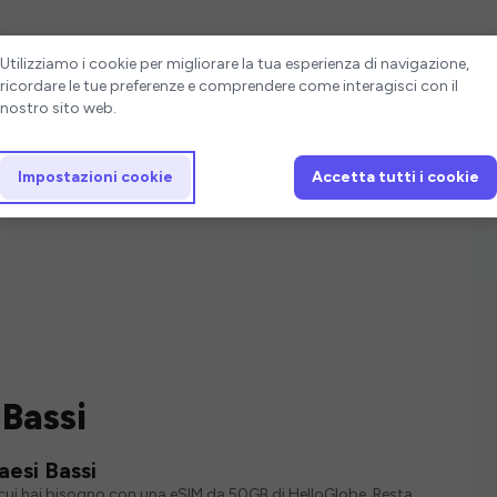
Impostazioni cookie
Utilizziamo i cookie per migliorare la tua esperienza di navigazione,
ricordare le tue preferenze e comprendere come interagisci con il
nostro sito web.
Impostazioni cookie
Accetta tutti i cookie
Bassi
aesi Bassi
i cui hai bisogno con una eSIM da 50GB di HelloGlobe. Resta