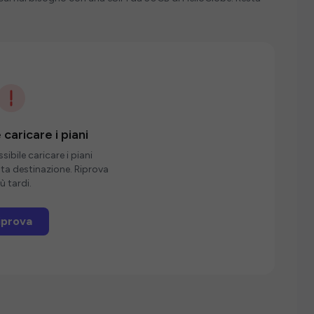
 caricare i piani
ibile caricare i piani
sta destinazione. Riprova
ù tardi.
iprova