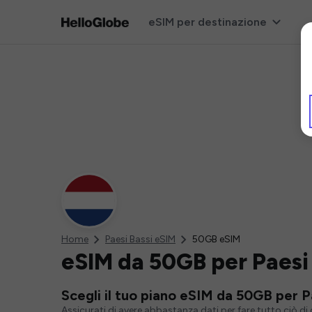
eSIM per destinazione
Home
Paesi Bassi eSIM
50GB eSIM
eSIM da 50GB per Paesi 
Scegli il tuo piano eSIM da 50GB per P
Assicurati di avere abbastanza dati per fare tutto ciò d