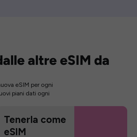
alle altre eSIM da
a nuova eSIM per ogni
ovi piani dati ogni
Tenerla come
eSIM