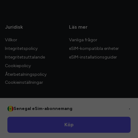
Juridisk
Läs mer
Villkor
Vanliga frågor
Integritetspolicy
eSIM-kompatibla enheter
Integritetsuttalande
eSIM-installationsguider
Cookiepolicy
Återbetalningspolicy
Cookieinställningar
Senegal eSim-abonnemang
•
© 2026 HelloGlobe Inc. Alla rättigheter förbehållna.
Köp