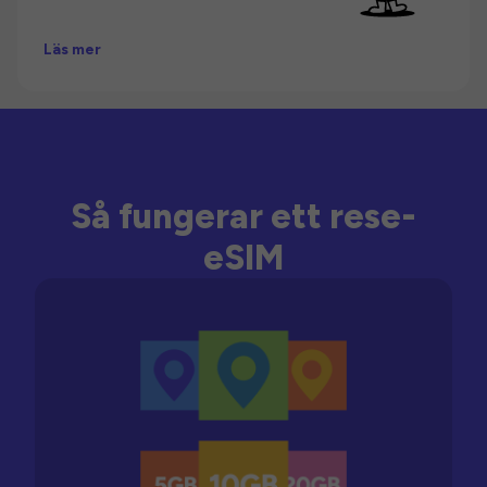
Läs mer
Så fungerar ett rese-
eSIM