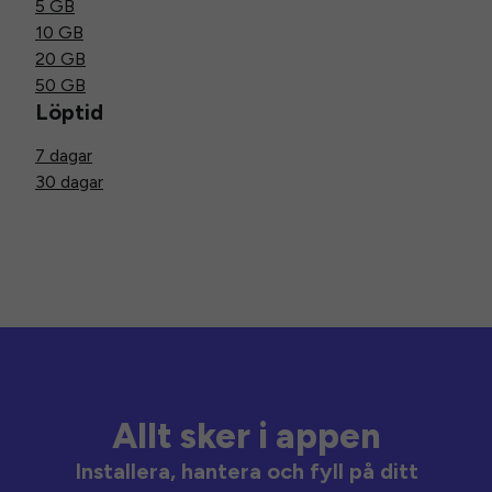
5 GB
10 GB
20 GB
50 GB
Löptid
7 dagar
30 dagar
Allt sker i appen
Installera, hantera och fyll på ditt