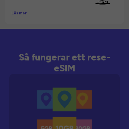
Läs mer
Så fungerar ett rese-
eSIM