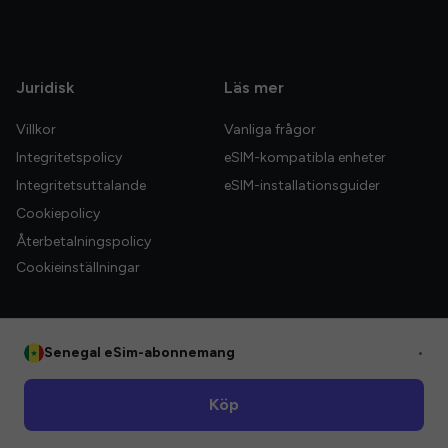
Juridisk
Läs mer
Villkor
Vanliga frågor
Integritetspolicy
eSIM-kompatibla enheter
Integritetsuttalande
eSIM-installationsguider
Cookiepolicy
Återbetalningspolicy
Cookieinställningar
Senegal eSim-abonnemang
•
© 2026 HelloGlobe Inc. Alla rättigheter förbehållna.
Köp