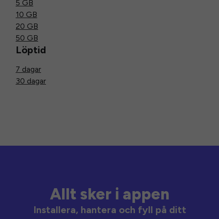
5 GB
10 GB
20 GB
50 GB
Löptid
7 dagar
30 dagar
Allt sker i appen
Installera, hantera och fyll på ditt