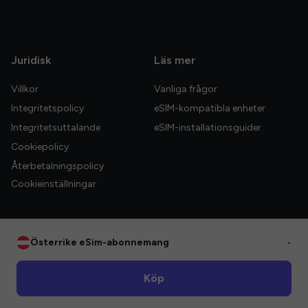
Juridisk
Läs mer
Villkor
Vanliga frågor
Integritetspolicy
eSIM-kompatibla enheter
Integritetsuttalande
eSIM-installationsguider
Cookiepolicy
Återbetalningspolicy
Cookieinställningar
Österrike eSim-abonnemang
•
© 2026 HelloGlobe Inc. Alla rättigheter förbehållna.
Köp