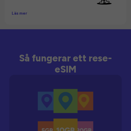
Läs mer
Så fungerar ett rese-
eSIM