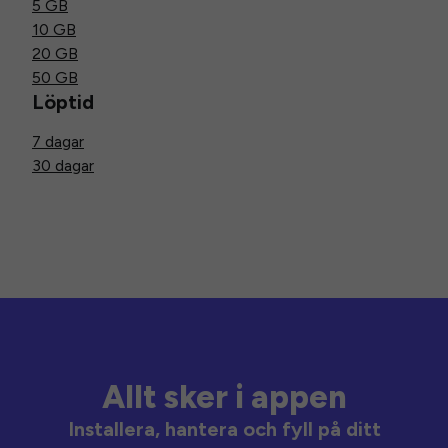
5 GB
10 GB
20 GB
50 GB
Löptid
7 dagar
30 dagar
Allt sker i appen
Installera, hantera och fyll på ditt