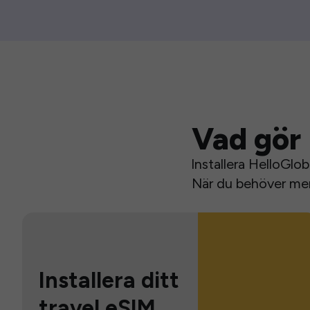
Vad gör 
Installera HelloGlo
När du behöver mer 
Installera ditt
travel eSIM