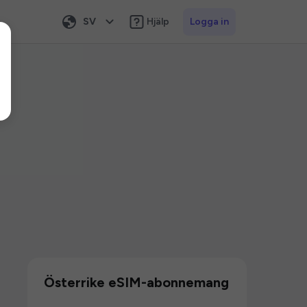
SV
Hjälp
Logga in
Österrike eSIM-abonnemang