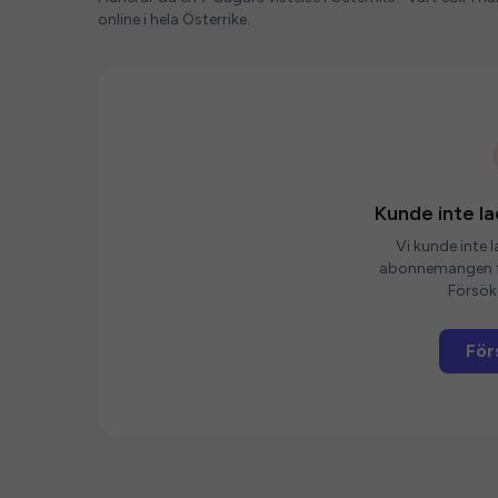
online i hela Österrike.
Kunde inte 
Vi kunde inte 
abonnemangen fö
Försök 
För