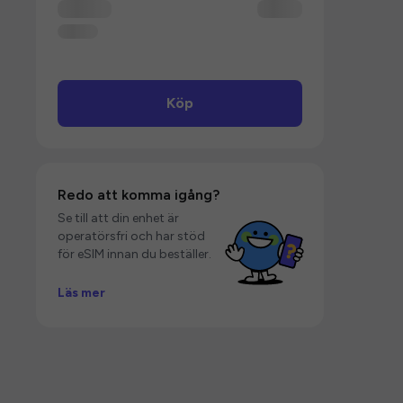
Köp
Redo att komma igång?
Se till att din enhet är
operatörsfri och har stöd
för eSIM innan du beställer.
Läs mer