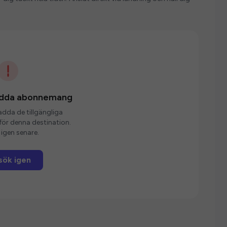
ladda abonnemang
ladda de tillgängliga
r denna destination.
igen senare.
sök igen