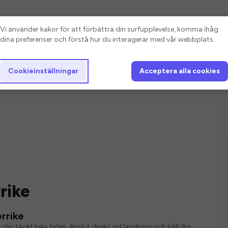
Cookieinställningar
Vi använder kakor för att förbättra din surfupplevelse, komma ihåg
dina preferenser och förstå hur du interagerar med vår webbplats.
Cookieinställningar
Acceptera alla cookies
rike
rrike
 dig täckt hela tiden. Anslut direkt vid landning och håll dig