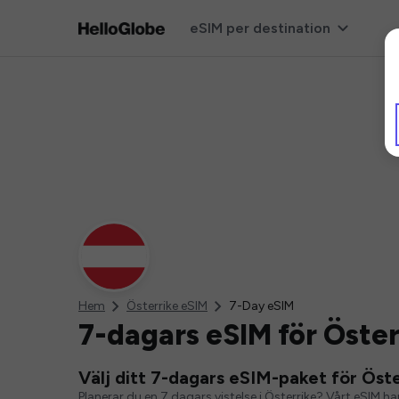
eSIM per destination
Hem
Österrike eSIM
7-Day eSIM
7-dagars eSIM för Öster
Välj ditt 7-dagars eSIM-paket för Öste
Planerar du en 7 dagars vistelse i Österrike? Vårt eSIM har