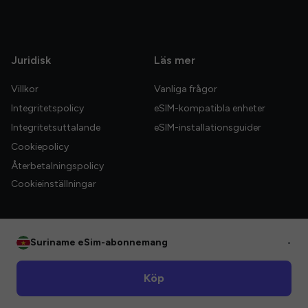
Juridisk
Läs mer
Villkor
Vanliga frågor
Integritetspolicy
eSIM-kompatibla enheter
Integritetsuttalande
eSIM-installationsguider
Cookiepolicy
Återbetalningspolicy
Cookieinställningar
Suriname eSim-abonnemang
•
© 2026 HelloGlobe Inc. Alla rättigheter förbehållna.
Köp