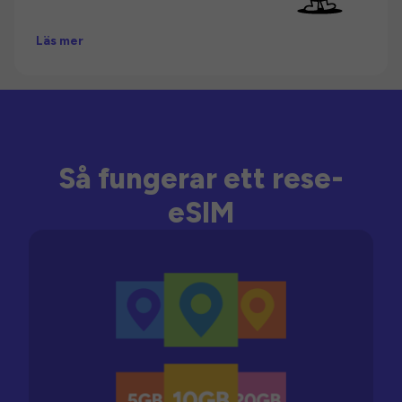
Läs mer
Så fungerar ett rese-
eSIM