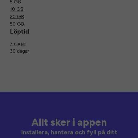
5 GB
10 GB
20 GB
50 GB
Löptid
7 dagar
30 dagar
Allt sker i appen
Installera, hantera och fyll på ditt