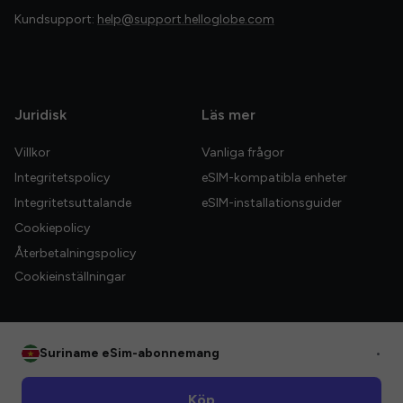
Kundsupport:
help@support.helloglobe.com
Juridisk
Läs mer
Villkor
Vanliga frågor
Integritetspolicy
eSIM-kompatibla enheter
Integritetsuttalande
eSIM-installationsguider
Cookiepolicy
Återbetalningspolicy
Cookieinställningar
Suriname eSim-abonnemang
•
© 2026 HelloGlobe Inc. Alla rättigheter förbehållna.
Köp