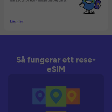
har stöd för eSIM innan du beställer.
Läs mer
Så fungerar ett rese-
eSIM