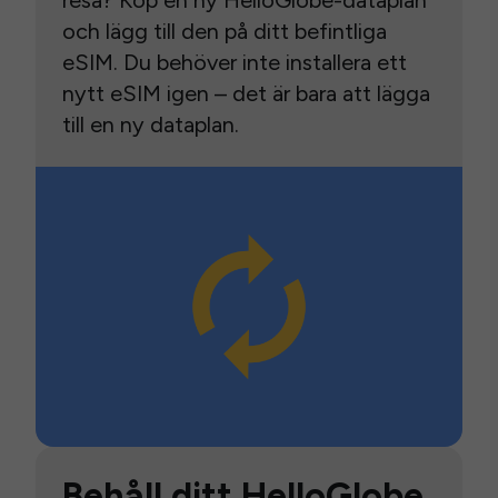
resa? Köp en ny HelloGlobe-dataplan
och lägg till den på ditt befintliga
eSIM. Du behöver inte installera ett
nytt eSIM igen – det är bara att lägga
till en ny dataplan.
Behåll ditt HelloGlobe