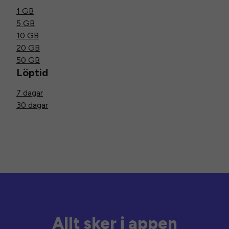
1 GB
5 GB
10 GB
20 GB
50 GB
Löptid
7 dagar
30 dagar
Allt sker i appen