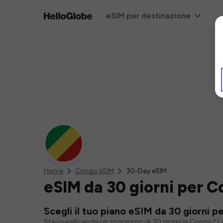
eSIM per destinazione
Home
Congo eSIM
30-Day eSIM
eSIM da 30 giorni per 
Scegli il tuo piano eSIM da 30 giorni 
Stai pianificando un soggiorno di 30 giorni in Congo? La