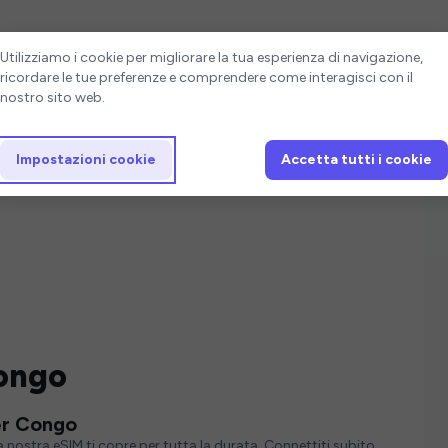
Impostazioni cookie
Utilizziamo i cookie per migliorare la tua esperienza di navigazione,
ricordare le tue preferenze e comprendere come interagisci con il
nostro sito web.
Impostazioni cookie
Accetta tutti i cookie
Congo
per Congo
 nostra eSIM ti copre per tutta la durata. Connettiti subito