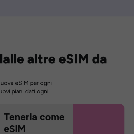
alle altre eSIM da
a nuova eSIM per ogni
ovi piani dati ogni
Tenerla come
eSIM