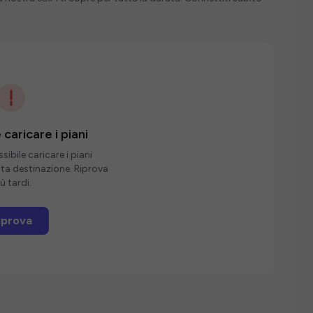
 caricare i piani
ibile caricare i piani
sta destinazione. Riprova
ù tardi.
iprova