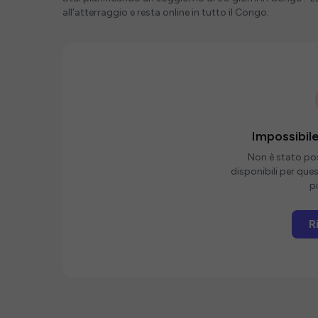
all'atterraggio e resta online in tutto il Congo.
Impossibile
Non è stato poss
disponibili per que
pi
R