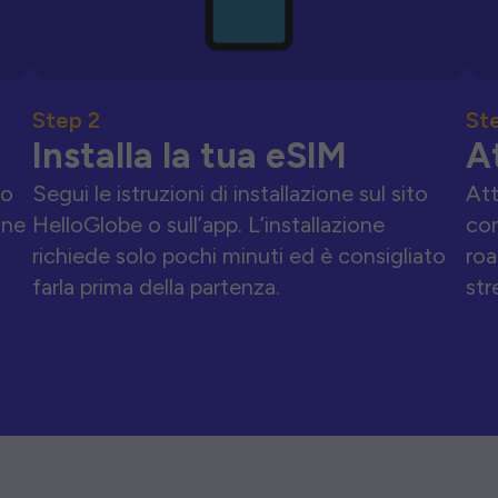
Step 2
St
Installa la tua eSIM
A
to
Segui le istruzioni di installazione sul sito
Att
one
HelloGlobe o sull’app. L’installazione
con
richiede solo pochi minuti ed è consigliato
roa
farla prima della partenza.
str