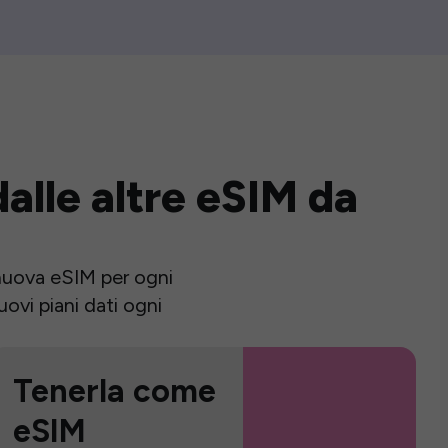
alle altre eSIM da
a nuova eSIM per ogni
ovi piani dati ogni
Tenerla come
eSIM