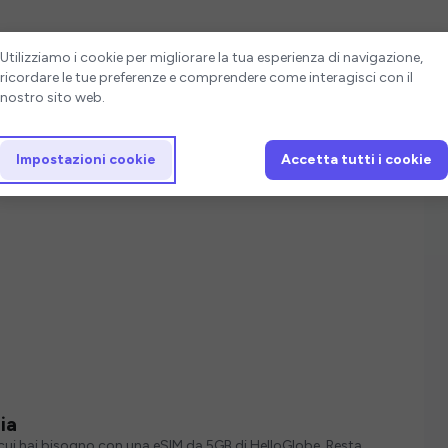
Impostazioni cookie
Utilizziamo i cookie per migliorare la tua esperienza di navigazione,
ricordare le tue preferenze e comprendere come interagisci con il
nostro sito web.
Impostazioni cookie
Accetta tutti i cookie
ia
i cui hai bisogno con una eSIM da 5GB di HelloGlobe. Resta