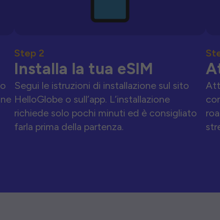
Step 2
St
Installa la tua eSIM
A
to
Segui le istruzioni di installazione sul sito
Att
one
HelloGlobe o sull’app. L’installazione
con
richiede solo pochi minuti ed è consigliato
roa
farla prima della partenza.
str