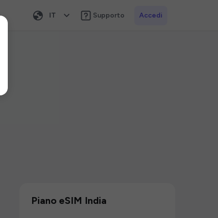
IT
Supporto
Accedi
Piano eSIM India