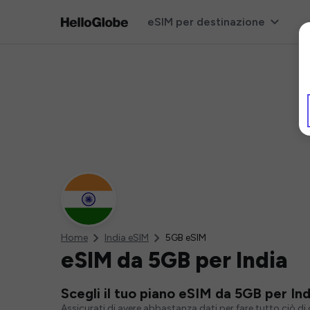
eSIM per destinazione
Home
India eSIM
5GB eSIM
eSIM da 5GB per India
Scegli il tuo piano eSIM da 5GB per Ind
Assicurati di avere abbastanza dati per fare tutto ciò d