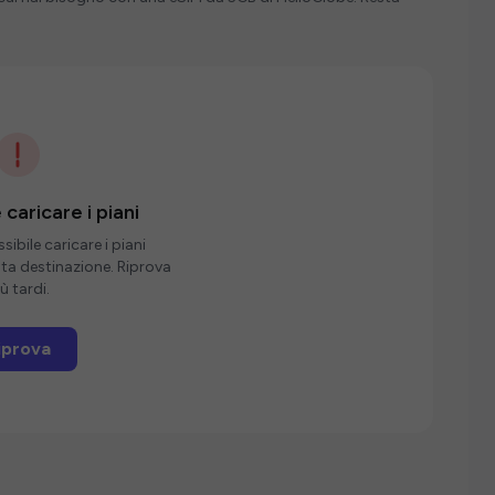
 caricare i piani
ibile caricare i piani
sta destinazione. Riprova
ù tardi.
iprova