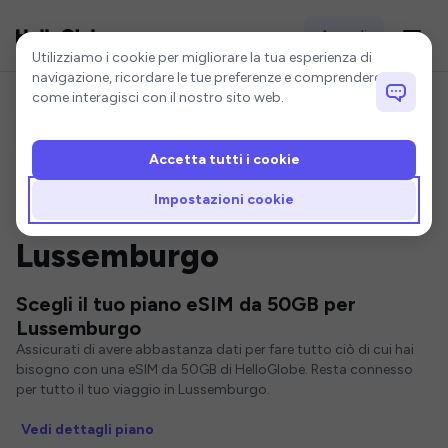
Accedi
Impostazioni cookie
Utilizziamo i cookie per migliorare la tua esperienza di
navigazione, ricordare le tue preferenze e comprendere
come interagisci con il nostro sito web.
Accetta tutti i cookie
Home
Lussemburgo eSIM
50GB eSIM
Impostazioni cookie
eSIM da 50GB per
Lussemburgo
Scegli il tuo piano eSIM da 50GB per
Lussemburgo
Assicurati di avere abbastanza dati per fare tutto ciò di cui hai
bisogno con una eSIM da 50GB di HelloGlobe. Resta connesso
per tutto il tuo viaggio in Lussemburgo.
Vedi dettagli piano