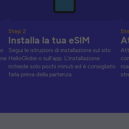
Step 2
St
Installa la tua eSIM
A
to
Segui le istruzioni di installazione sul sito
Att
one
HelloGlobe o sull’app. L’installazione
con
richiede solo pochi minuti ed è consigliato
roa
farla prima della partenza.
str