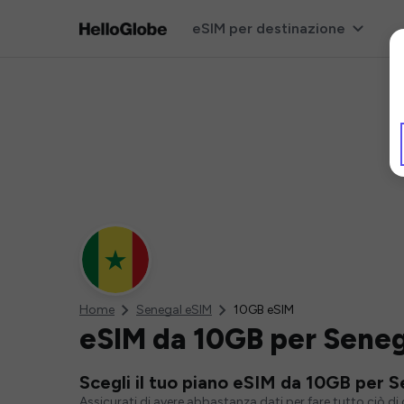
eSIM per destinazione
Home
Senegal eSIM
10GB eSIM
eSIM da 10GB per Sene
Scegli il tuo piano eSIM da 10GB per 
Assicurati di avere abbastanza dati per fare tutto ciò d