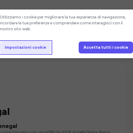
Impostazioni cookie
Utilizziamo i cookie per migliorare la tua esperienza di navigazione,
ricordare le tue preferenze e comprendere come interagisci con il
nostro sito web.
Impostazioni cookie
Accetta tutti i cookie
gal
Senegal
i cui hai bisogno con una eSIM da 10GB di HelloGlobe. Resta