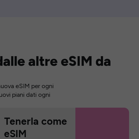
alle altre eSIM da
a nuova eSIM per ogni
ovi piani dati ogni
Tenerla come
eSIM