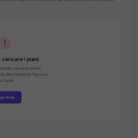
 caricare i piani
ibile caricare i piani
sta destinazione. Riprova
ù tardi.
iprova