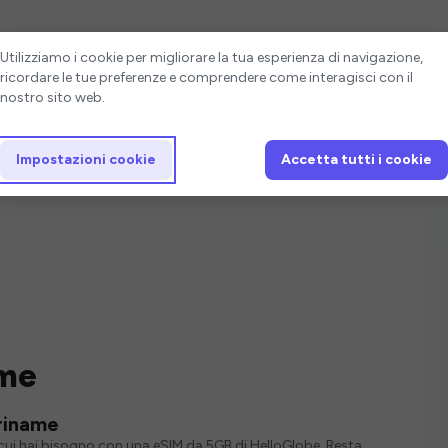
Impostazioni cookie
Utilizziamo i cookie per migliorare la tua esperienza di navigazione,
ricordare le tue preferenze e comprendere come interagisci con il
nostro sito web.
Impostazioni cookie
Accetta tutti i cookie
ame
uriname
i cui hai bisogno con una eSIM da 5GB di HelloGlobe. Resta