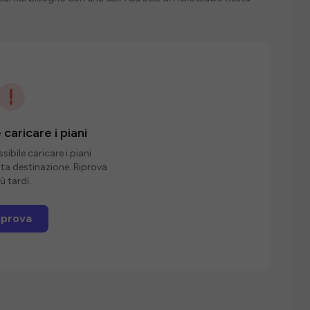
 caricare i piani
ibile caricare i piani
sta destinazione. Riprova
ù tardi.
iprova