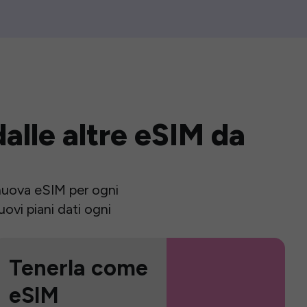
alle altre eSIM da
a nuova eSIM per ogni
ovi piani dati ogni
Tenerla come
eSIM