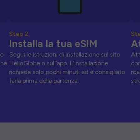
Step 2
St
Installa la tua eSIM
A
to
Segui le istruzioni di installazione sul sito
Att
one
HelloGlobe o sull’app. L’installazione
con
richiede solo pochi minuti ed è consigliato
roa
farla prima della partenza.
str