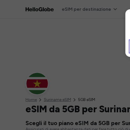
eSIM per destinazione
Home
Suriname eSIM
5GB eSIM
eSIM da 5GB per Surin
Scegli il tuo piano eSIM da 5GB per S
Assicurati di avere abbastanza dati per fare tutto ciò d