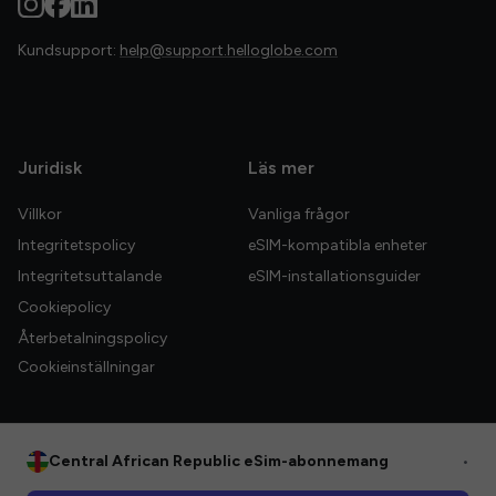
Kundsupport:
help@support.helloglobe.com
Juridisk
Läs mer
Villkor
Vanliga frågor
Integritetspolicy
eSIM-kompatibla enheter
Integritetsuttalande
eSIM-installationsguider
Cookiepolicy
Återbetalningspolicy
Cookieinställningar
Central African Republic eSim-abonnemang
•
© 2026 HelloGlobe Inc. Alla rättigheter förbehållna.