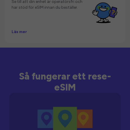
Se till att din enhet är operatörsfri och
har stöd för eSIM innan du beställer.
Läs mer
Så fungerar ett rese-
eSIM