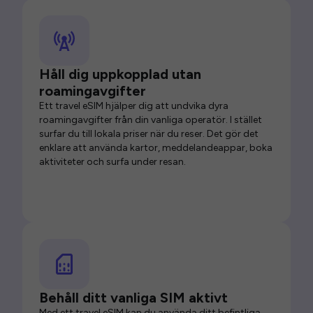
Håll dig uppkopplad utan
roamingavgifter
Ett travel eSIM hjälper dig att undvika dyra
roamingavgifter från din vanliga operatör. I stället
surfar du till lokala priser när du reser. Det gör det
enklare att använda kartor, meddelandeappar, boka
aktiviteter och surfa under resan.
Behåll ditt vanliga SIM aktivt
Med ett travel eSIM kan du använda ditt befintliga