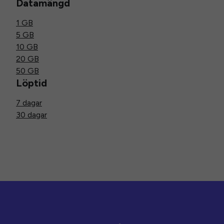
Datamängd
1 GB
5 GB
10 GB
20 GB
50 GB
Löptid
7 dagar
30 dagar