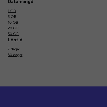
Datamängd
1 GB
5 GB
10 GB
20 GB
50 GB
Löptid
7 dagar
30 dagar