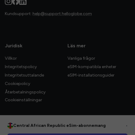
Kundsupport:
help@support.helloglobe.com
Juridisk
Läs mer
Villkor
Vanliga frågor
Integritetspolicy
eSIM-kompatibla enheter
Integritetsuttalande
eSIM-installationsguider
Cookiepolicy
Återbetalningspolicy
Cookieinställningar
Central African Republic eSim-abonnemang
•
© 2026 HelloGlobe Inc. Alla rättigheter förbehållna.