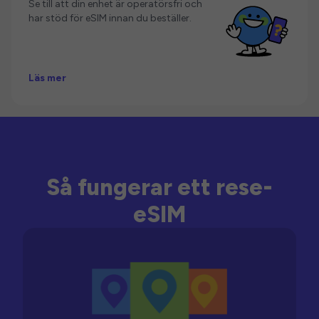
Se till att din enhet är operatörsfri och
har stöd för eSIM innan du beställer.
Läs mer
Så fungerar ett rese-
eSIM