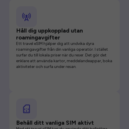
Håll dig uppkopplad utan
roamingavgifter
Ett travel eSIM hjälper dig att undvika dyra
roamingavgifter från din vanliga operatör. I stället
surfar du till lokala priser när du reser. Det gör det
enklare att använda kartor, meddelandeappar, boka
aktiviteter och surfa under resan.
Behåll ditt vanliga SIM aktivt
Med ett travel eSIM kan du använda ditt befintliga