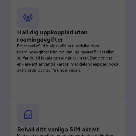
Håll dig uppkopplad utan
roamingavgifter
Ett travel eSIM hjälper dig att undvika dyra
roamingavgifter från din vanliga operatör. I stället
surfar du till lokala priser när du reser. Det gör det
enklare att använda kartor, meddelandeappar, boka
aktiviteter och surfa under resan.
Behåll ditt vanliga SIM aktivt
Med ett travel eSIM kan du använda ditt befintliga