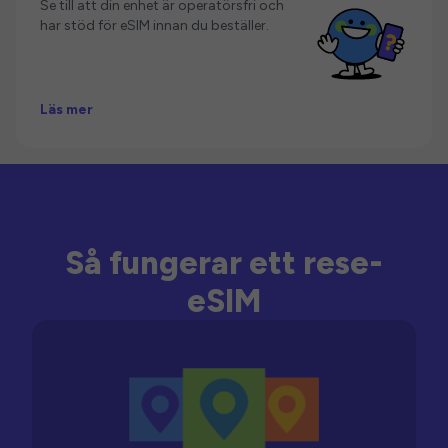
Se till att din enhet är operatörsfri och
har stöd för eSIM innan du beställer.
Läs mer
Så fungerar ett rese-
eSIM