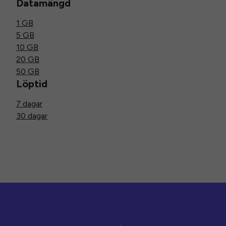
Datamängd
1 GB
5 GB
10 GB
20 GB
50 GB
Löptid
7 dagar
30 dagar