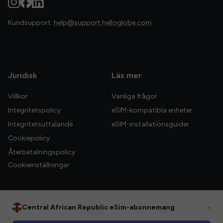
Kundsupport:
help@support.helloglobe.com
Juridisk
Läs mer
Villkor
Vanliga frågor
Integritetspolicy
eSIM-kompatibla enheter
Integritetsuttalande
eSIM-installationsguider
Cookiepolicy
Återbetalningspolicy
Cookieinställningar
Central African Republic eSim-abonnemang
•
© 2026 HelloGlobe Inc. Alla rättigheter förbehållna.