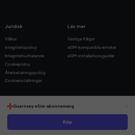
Juridisk
Läs mer
Villkor
Vanliga frågor
Integritetspolicy
eSIM-kompatibla enheter
Integritetsuttalande
eSIM-installationsguider
Cookiepolicy
Återbetalningspolicy
Cookieinställningar
Guernsey eSim-abonnemang
•
© 2026 HelloGlobe Inc. Alla rättigheter förbehållna.
Köp