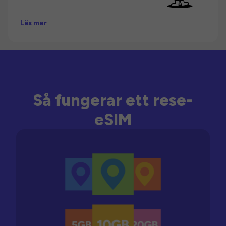
Läs mer
Så fungerar ett rese-
eSIM