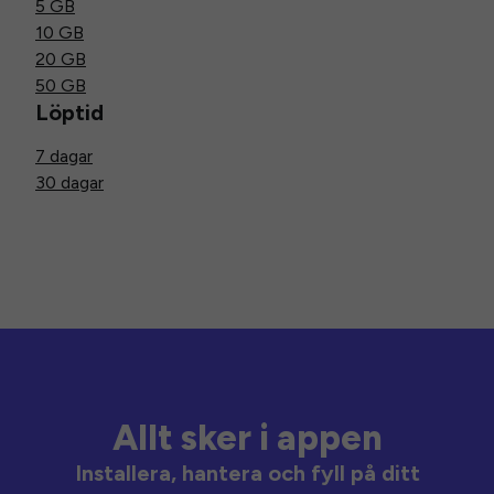
5 GB
10 GB
20 GB
50 GB
Löptid
7 dagar
30 dagar
Allt sker i appen
Installera, hantera och fyll på ditt