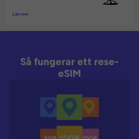
Läs mer
Så fungerar ett rese-
eSIM