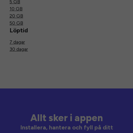
5 GB
10 GB
20 GB
50 GB
Löptid
7 dagar
30 dagar
Allt sker i appen
Installera, hantera och fyll på ditt