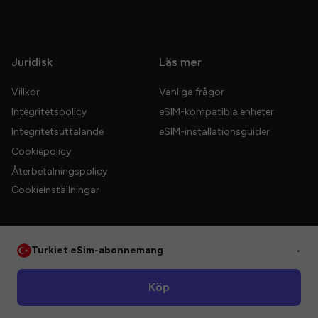
Juridisk
Läs mer
Villkor
Vanliga frågor
Integritetspolicy
eSIM-kompatibla enheter
Integritetsuttalande
eSIM-installationsguider
Cookiepolicy
Återbetalningspolicy
Cookieinställningar
Turkiet eSim-abonnemang
•
© 2026 HelloGlobe Inc. Alla rättigheter förbehållna.
Köp