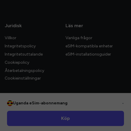
Juridisk
Läs mer
Villkor
Vanliga frågor
Integritetspolicy
eSIM-kompatibla enheter
Integritetsuttalande
eSIM-installationsguider
Cookiepolicy
Återbetalningspolicy
Cookieinställningar
Uganda eSim-abonnemang
•
© 2026 HelloGlobe Inc. Alla rättigheter förbehållna.
Köp