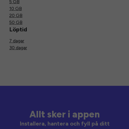
5 GB
10 GB
20 GB
50 GB
Löptid
7 dagar
30 dagar
Allt sker i appen
Installera, hantera och fyll på ditt