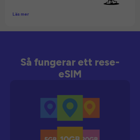
Läs mer
Så fungerar ett rese-
eSIM