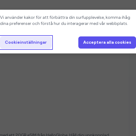
Cookieinställningar
Vi använder kakor för att förbättra din surfupplevelse, komma ihåg
dina preferenser och förstå hur du interagerar med vår webbplats.
Cookieinställningar
Acceptera alla cookies
ver med ett 20GB eSIM från HelloGlobe. Håll dig uppkopplad