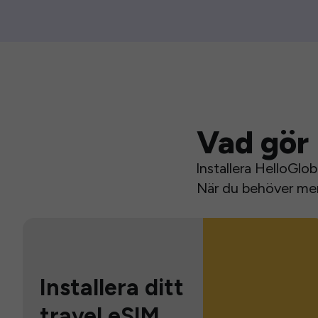
Vad gör 
Installera HelloGlo
När du behöver mer 
Installera ditt
travel eSIM