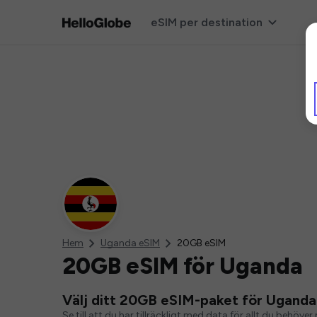
eSIM per destination
Hem
Uganda eSIM
20GB eSIM
20GB eSIM för Uganda
Välj ditt 20GB eSIM-paket för Uganda
Se till att du har tillräckligt med data för allt du behö