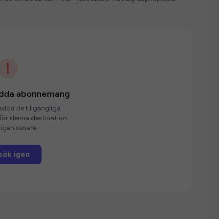
ladda abonnemang
ladda de tillgängliga
r denna destination.
igen senare.
sök igen