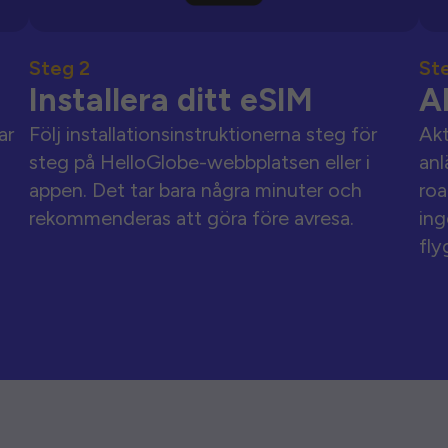
Steg 2
St
Installera ditt eSIM
A
ar
Följ installationsinstruktionerna steg för
Akt
steg på HelloGlobe-webbplatsen eller i
anl
appen. Det tar bara några minuter och
roa
rekommenderas att göra före avresa.
ing
fly