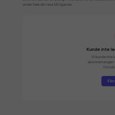
under hela din resa till Uganda.
Kunde inte 
Vi kunde inte 
abonnemangen fö
Försök 
För