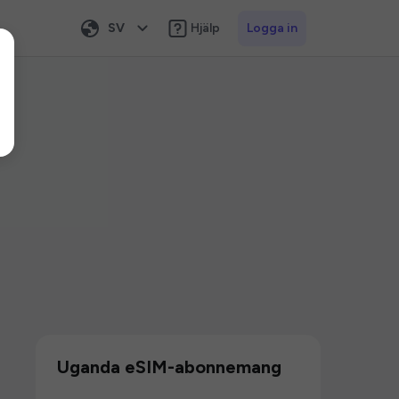
SV
Hjälp
Logga in
Uganda eSIM-abonnemang