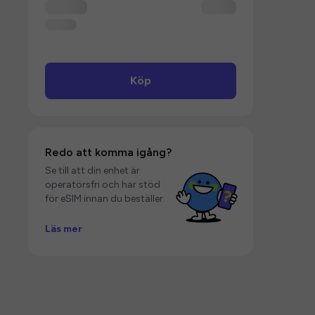
Köp
Redo att komma igång?
Se till att din enhet är
operatörsfri och har stöd
för eSIM innan du beställer.
Läs mer